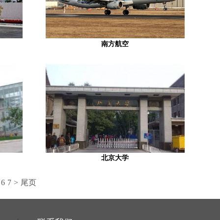
南方航空
北京大学
6
7
>
尾页